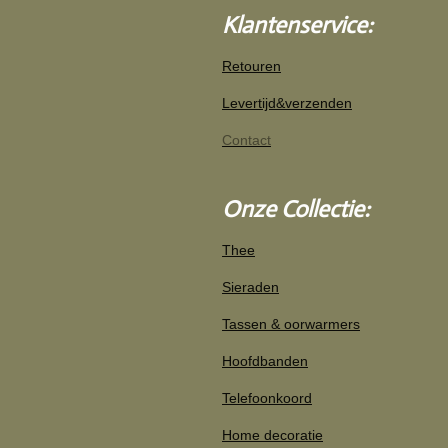
e
t
r
Klantenservice:
b
a
e
o
g
o
r
n
Retouren
k
a
m
Levertijd&verzenden
Contact
Onze Collectie:
Thee
Sieraden
Tassen & oorwarmers
Hoofdbanden
Telefoonkoord
Home decoratie