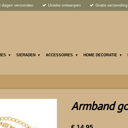
3 dagen verzonden
Unieke ontwerpen
Gratis verzending
RES
SIERADEN
ACCESSOIRES
HOME DECORATIE
Armband g
€ 14,95