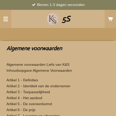
Binnen 1-3 dagen verzonden
Ga
direct
5S
naar
de
hoofdinhoud
Algemene voorwaarden
Algemene voorwaarden Liefs van K&S
Inhoudsopgave Algemene Voorwaarden
Artikel 1 - Definities
Artikel 2 - Identiteit van de ondernemer
Artikel 3 - Toepasselijkheid
Artikel 4 - Het aanbod
Artikel 5 - De overeenkomst
Artikel 6 - De prijs
Artikel 7 - Levering en uitvoering