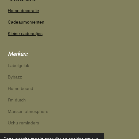
Home decoratie
Cadeaumomenten
Kleine cadeautjes
Merken:
Labelgeluk
Bybazz
Home bound
I'm dutch
Manson atmosphere
Uchu reminders
WAUW
Deze website maakt gebruik van cookies om uw