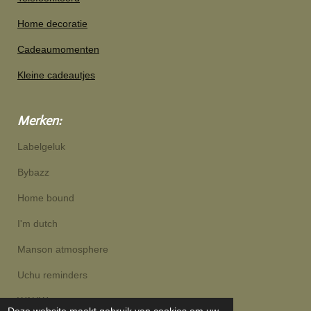
Home decoratie
Cadeaumomenten
Kleine cadeautjes
Merken:
Labelgeluk
Bybazz
Home bound
I'm dutch
Manson atmosphere
Uchu reminders
WAUW
Deze website maakt gebruik van cookies om uw