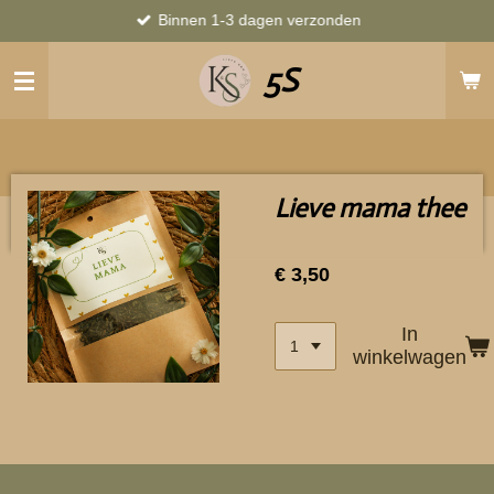
Binnen 1-3 dagen verzonden
Ga
direct
5S
naar
de
hoofdinhoud
Lieve mama thee
€ 3,50
In
winkelwagen