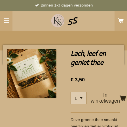
Binnen 1-3 dagen verzonden
Ga
direct
5S
naar
de
hoofdinhoud
Lach, leef en
geniet thee
€ 3,50
In
winkelwagen
Deze groene thee smaakt
heerlijk en ziet er vrolijk uit.