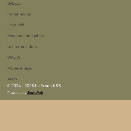
Bybazz
Home bound
I'm dutch
Manson atmosphere
Uchu reminders
WAUW
Michelle bijou
Arelo
© 2024 - 2026 Liefs van K&S
Powered by
JouwWeb