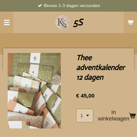
Binnen 1-3 dagen verzonden
Ga
direct
5S
naar
de
hoofdinhoud
Thee
adventkalender
12 dagen
€ 45,00
In
winkelwagen