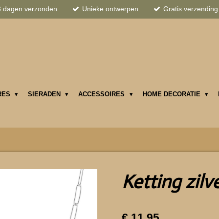
3 dagen verzonden
Unieke ontwerpen
Gratis verzending
RES
SIERADEN
ACCESSOIRES
HOME DECORATIE
Ketting zilv
€ 11,95