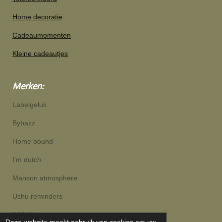
Home decoratie
Cadeaumomenten
Kleine cadeautjes
Merken:
Labelgeluk
Bybazz
Home bound
I'm dutch
Manson atmosphere
Uchu reminders
WAUW
Deze website maakt gebruik van cookies om uw