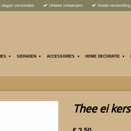
3 dagen verzonden
Unieke ontwerpen
Gratis verzending
RES
SIERADEN
ACCESSOIRES
HOME DECORATIE
Thee ei ker
€ 3,50