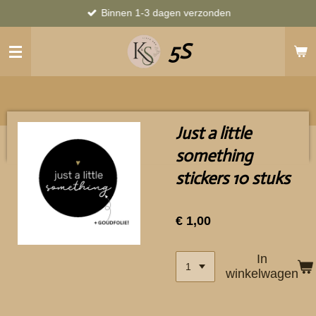
Binnen 1-3 dagen verzonden
Ga
direct
5S
naar
de
hoofdinhoud
Just a little
something
stickers 10 stuks
€ 1,00
In
winkelwagen