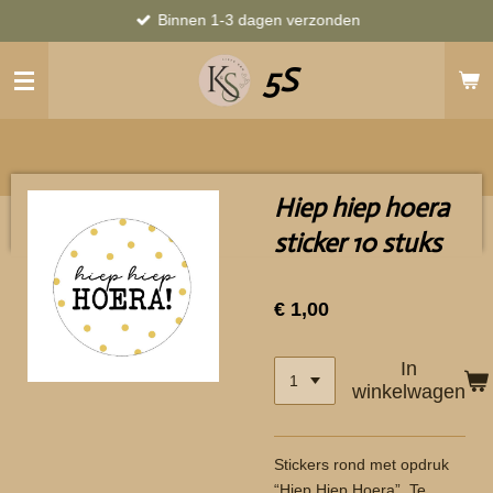
Binnen 1-3 dagen verzonden
Ga
direct
5S
naar
de
hoofdinhoud
Hiep hiep hoera
sticker 10 stuks
€ 1,00
In
winkelwagen
Stickers rond met opdruk
“Hiep Hiep Hoera”. Te