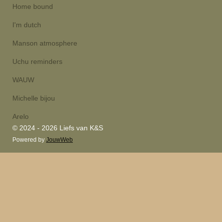
Home bound
I'm dutch
Manson atmosphere
Uchu reminders
WAUW
Michelle bijou
Arelo
© 2024 - 2026 Liefs van K&S
Powered by
JouwWeb