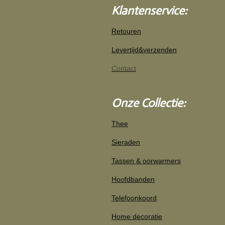
e
t
r
Klantenservice:
b
a
e
o
g
o
r
n
Retouren
k
a
m
Levertijd&verzenden
Contact
Onze Collectie:
Thee
Sieraden
Tassen & oorwarmers
Hoofdbanden
Telefoonkoord
Home decoratie